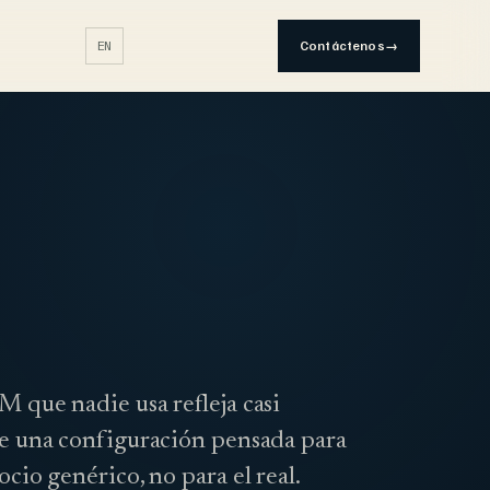
EN
Contáctenos
→
 que nadie usa refleja casi
e una configuración pensada para
cio genérico, no para el real.