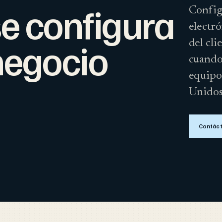
e configura
Config
electró
negocio
del cl
cuando
equipo
Unidos
Contác