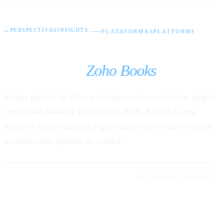
←
PERSPECTIVAS
INSIGHTS
PLATAFORMAS
PLATFORMS
Facturación electrónica en
Panamá con
Zoho Books
Somos partner de Zoho y contamos con un conector propio
entre Zoho Books y The Factory HKA. Esto es lo que
resuelve, cómo funciona y qué cambió con el nuevo límite
del facturador gratuito de la DGI.
LUIS RODRIGUEZ LUM · ABDIEL RUMALDO
3 DE JULIO DE 2026
8 MIN