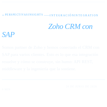
←
PERSPECTIVAS
INSIGHTS
INTEGRACIÓN
INTEGRATION
Integración de
Zoho CRM con
SAP
: del lead a la factura
Somos partner de Zoho y hemos conectado el CRM con
SAP para varios clientes. Esto es lo que esa integración
resuelve y cómo se construye, sin humo: API REST,
middleware y la ingeniería que la sostiene.
LUIS RODRIGUEZ LUM · ABDIEL RUMALDO
20 DE JUNIO DE 2026
9 MIN